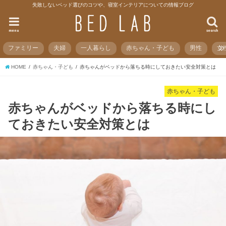
失敗しないベッド選びのコツや、寝室インテリアについての情報ブログ
menu
search
ファミリー
夫婦
一人暮らし
赤ちゃん・子ども
男性
女
HOME
赤ちゃん・子ども
赤ちゃんがベッドから落ちる時にしておきたい安全対策とは
赤ちゃん・子ども
赤ちゃんがベッドから落ちる時にし
ておきたい安全対策とは