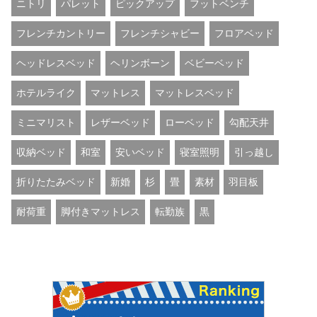
ニトリ
パレット
ピックアップ
フットベンチ
フレンチカントリー
フレンチシャビー
フロアベッド
ヘッドレスベッド
ヘリンボーン
ベビーベッド
ホテルライク
マットレス
マットレスベッド
ミニマリスト
レザーベッド
ローベッド
勾配天井
収納ベッド
和室
安いベッド
寝室照明
引っ越し
折りたたみベッド
新婚
杉
畳
素材
羽目板
耐荷重
脚付きマットレス
転勤族
黒