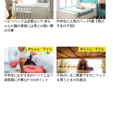
ベビーベッドは必要ない?! 赤ち
中学生に人気のベッド6選【男の
ゃんの脳の発達には母との添い寝
子女の子別】
が大事
赤ちゃん・子ども
赤ちゃん・子ども
中学生におすすめのベッドとは？
子供がいるご家庭ですのこベッド
成長期に大事な5つのポイント
を買うときの注意点