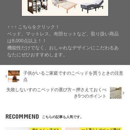
↑ ↑ ↑ こちらをクリック！
ベッド、マットレス、布団セットなど、取り扱い商品
は8,000点以上！！
機能性だけでなく、おしゃれなデザインにこだわるあ
なたにぜひおすすめします。
子供がいるご家庭ですのこベッドを買うときの注意
点
失敗しないすのこベッドの選び方～押さえておくべ
き5つのポイント
RECOMMEND
こちらの記事も人気です。