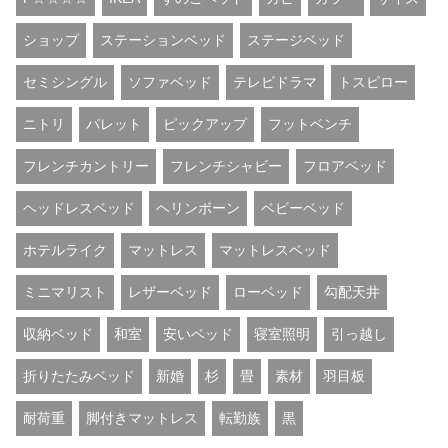
ショップ
ステーションベッド
ステージベッド
セミシングル
ソファベッド
テレビドラマ
トスピロー
ニトリ
パレット
ピックアップ
フットベンチ
フレンチカントリー
フレンチシャビー
フロアベッド
ヘッドレスベッド
ヘリンボーン
ベビーベッド
ホテルライク
マットレス
マットレスベッド
ミニマリスト
レザーベッド
ローベッド
勾配天井
収納ベッド
和室
安いベッド
寝室照明
引っ越し
折りたたみベッド
新婚
杉
畳
素材
羽目板
耐荷重
脚付きマットレス
転勤族
黒