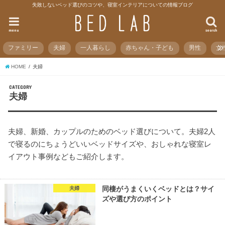
失敗しないベッド選びのコツや、寝室インテリアについての情報ブログ
menu
search
ファミリー
夫婦
一人暮らし
赤ちゃん・子ども
男性
女
HOME
夫婦
CATEGORY
夫婦
夫婦、新婚、カップルのためのベッド選びについて。夫婦2人
で寝るのにちょうどいいベッドサイズや、おしゃれな寝室レ
イアウト事例などもご紹介します。
同棲がうまくいくベッドとは？サイ
夫婦
ズや選び方のポイント