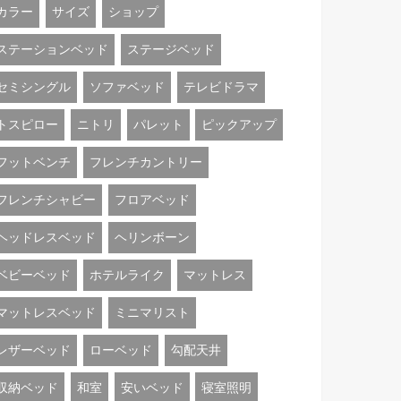
カラー
サイズ
ショップ
ステーションベッド
ステージベッド
セミシングル
ソファベッド
テレビドラマ
トスピロー
ニトリ
パレット
ピックアップ
フットベンチ
フレンチカントリー
フレンチシャビー
フロアベッド
ヘッドレスベッド
ヘリンボーン
ベビーベッド
ホテルライク
マットレス
マットレスベッド
ミニマリスト
レザーベッド
ローベッド
勾配天井
収納ベッド
和室
安いベッド
寝室照明