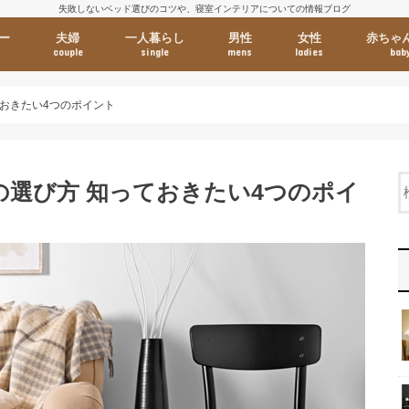
失敗しないベッド選びのコツや、寝室インテリアについての情報ブログ
ー
夫婦
一人暮らし
男性
女性
赤ちゃ
couple
single
mens
ladies
bab
おきたい4つのポイント
選び方 知っておきたい4つのポイ