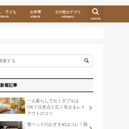
ん・子ども
お年寄
その他カテゴリ
y&kids
elderly
category
search
TVドラマ
ベッド基礎知識
選び方
寝室インテリア
お手入れ
おすすめアイテム
和風
新着記事
一人暮らしでセミダブルは
OK？注意点と広く見せるレイ
アウトのコツ
畳ベッドのおすすめはコレ！国