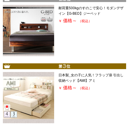
耐荷重500kgのすのこで安心！モダンデザ
イン【G-BED】ジーベッド
価格
～
￥
（税込）
日本製_女の子に人気！フラップ扉 引出し
収納ベッド【AMI】アミ
価格
～
￥
（税込）