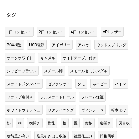
タグ
1口コンセント
2口コンセント
4口コンセント
APUレザー
BOX構造
USB電源
アイボリー
アバカ
ウッドスプリング
オークホワイト
キャメル
サイドテーブル付き
シャビーブラウン
スチール脚
スモールセミシングル
スライド式ダンパー
ゼブラウッド
タモ
ネイビー
パイン
フラップ扉付き
フルスライドレール
フレーム保証
ホワイトウォッシュ
リクライニング
ヴィンテージ
幅木よけ
杉
桐
横開き
樹脂
檜
畳
突板
縦開き
羽目板
耐荷重が高い
足元引き出し収納
鏡面仕上げ
間接照明